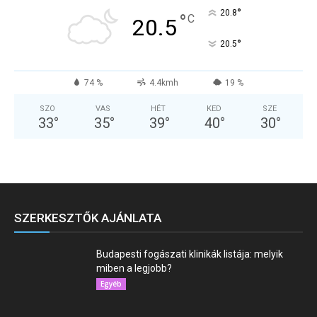
°
20.8
°
C
20.5
°
20.5
74 %
4.4kmh
19 %
SZO
VAS
HÉT
KED
SZE
33
°
35
°
39
°
40
°
30
°
SZERKESZTŐK AJÁNLATA
Budapesti fogászati klinikák listája: melyik
miben a legjobb?
Egyéb