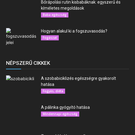
Bőrápolási rutin kisbabáknak: egyszerű és
kíméletes megoldások
Baba egészség
Hogyan alakul ki a fogszuvasodás?
Fogászat
NÉPSZERŰ CIKKEK
A szobabiciklizés egészségre gyakorolt
hatása
Fogyás, diéta
A pálinka gyógyító hatása
Mindennapi egészség