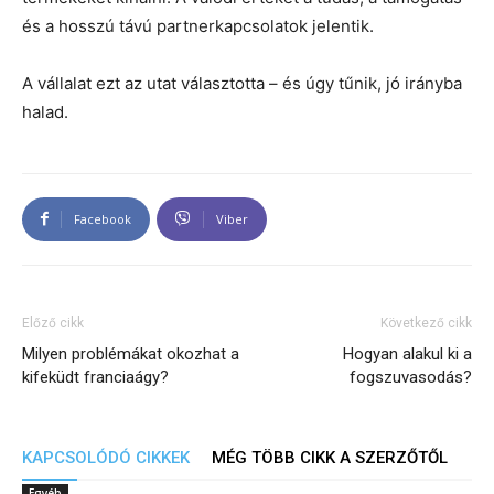
és a hosszú távú partnerkapcsolatok jelentik.
A vállalat ezt az utat választotta – és úgy tűnik, jó irányba
halad.
Facebook
Viber
Előző cikk
Következő cikk
Milyen problémákat okozhat a
Hogyan alakul ki a
kifeküdt franciaágy?
fogszuvasodás?
KAPCSOLÓDÓ CIKKEK
MÉG TÖBB CIKK A SZERZŐTŐL
Egyéb