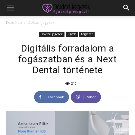
Kezdőlap
Doktori jegyzék
Doktori jegyzék
Egyéb
Fogászat
Digitális forradalom a
fogászatban és a Next
Dental története
210
Facebook
Viber