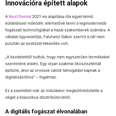
Innovációra épített alapok
A
Next Dental
2021-es alapítása óta egyértelmű
küldetéssel működik: elérhetővé tenni a legmodernebb
fogászati technológiákat a hazai szakemberek számára. A
vállalat ügyvezetője, Faluhelyi Gábor szerint a cél nem
pusztán az eszközértékesítés volt.
„A kezdetektől tudtuk, hogy nem egyszerűen termékeket
szeretnénk eladni. Egy olyan szakmai ökoszisztémát
építünk, ahol az orvosok valódi támogatást kapnak a
digitalizációhoz” – fogalmaz.
Ez a szemlélet már az induláskor megkülönböztette a
céget a klasszikus disztribútoroktól.
A digitális fogászat élvonalában