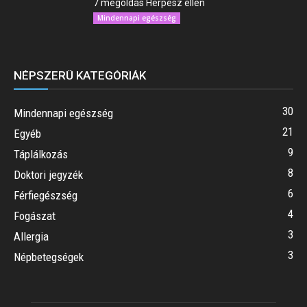
7 megoldás Herpesz ellen
Mindennapi egészség
NÉPSZERŰ KATEGÓRIÁK
30
Mindennapi egészség
21
Egyéb
9
Táplálkozás
8
Doktori jegyzék
6
Férfiegészség
4
Fogászat
3
Allergia
3
Népbetegségek