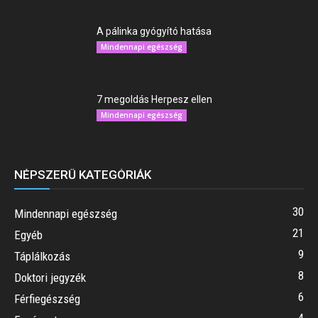
A pálinka gyógyító hatása
Mindennapi egészség
7 megoldás Herpesz ellen
Mindennapi egészség
NÉPSZERŰ KATEGÓRIÁK
30
Mindennapi egészség
21
Egyéb
9
Táplálkozás
8
Doktori jegyzék
6
Férfiegészség