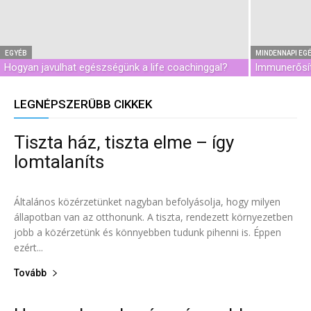
EGYÉB
MINDENNAPI EG
Hogyan javulhat egészségünk a life coachinggal?
Immunerősíté
LEGNÉPSZERŰBB CIKKEK
Tiszta ház, tiszta elme – így
Egyéb
lomtalaníts
0
Általános közérzetünket nagyban befolyásolja, hogy milyen
állapotban van az otthonunk. A tiszta, rendezett környezetben
jobb a közérzetünk és könnyebben tudunk pihenni is. Éppen
ezért...
Tovább