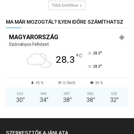
Több betöltése
MA MÁR MOZOGTÁL? ILYEN IDŐRE SZÁMÍTHATSZ
MAGYARORSZÁG
Szórványos Felhőzet
°
28.3
°
C
28.3
°
28.3
35 %
5.1kmh
35 %
SZO
VAS
HÉT
KED
SZE
30
°
34
°
38
°
38
°
32
°
SZERKESZTŐK AJÁNLATA