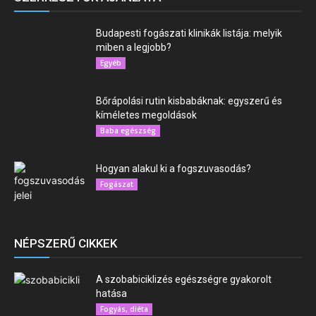
Budapesti fogászati klinikák listája: melyik
miben a legjobb?
Egyéb
Bőrápolási rutin kisbabáknak: egyszerű és
kíméletes megoldások
Baba egészség
Hogyan alakul ki a fogszuvasodás?
Fogászat
NÉPSZERŰ CIKKEK
A szobabiciklizés egészségre gyakorolt
hatása
Fogyás, diéta