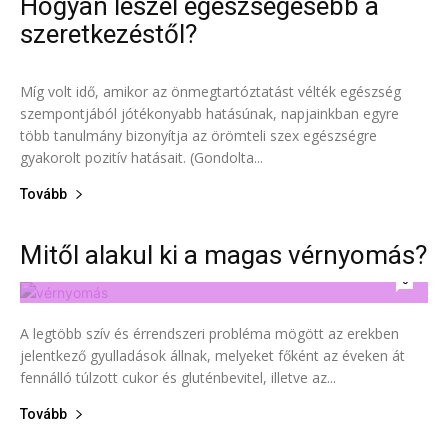
Hogyan leszel egészségesebb a
Mindennapi egészség
szeretkezéstől?
0
Míg volt idő, amikor az önmegtartóztatást vélték egészség
szempontjából jótékonyabb hatásúnak, napjainkban egyre
több tanulmány bizonyítja az örömteli szex egészségre
gyakorolt pozitív hatásait. (Gondolta...
Tovább
Mitől alakul ki a magas vérnyomás?
Népbetegségek
0
A legtöbb szív és érrendszeri probléma mögött az erekben
jelentkező gyulladások állnak, melyeket főként az éveken át
fennálló túlzott cukor és gluténbevitel, illetve az...
Tovább