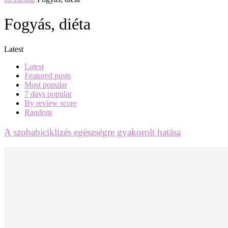
Fogyás, diéta
Latest
Latest
Featured posts
Most popular
7 days popular
By review score
Random
A szobabiciklizés egészségre gyakorolt hatása