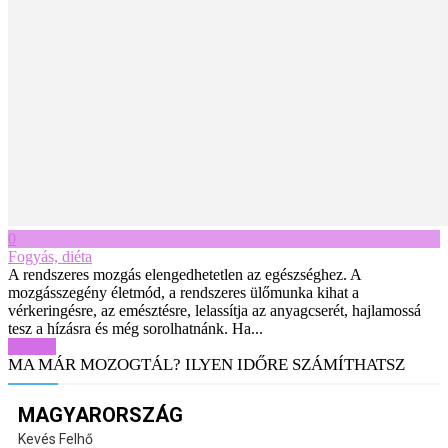
0
Fogyás, diéta
A rendszeres mozgás elengedhetetlen az egészséghez. A
mozgásszegény életmód, a rendszeres ülőmunka kihat a
vérkeringésre, az emésztésre, lelassítja az anyagcserét, hajlamossá
tesz a hízásra és még sorolhatnánk. Ha...
Tovább
MA MÁR MOZOGTÁL? ILYEN IDŐRE SZÁMÍTHATSZ
MAGYARORSZÁG
Kevés Felhő