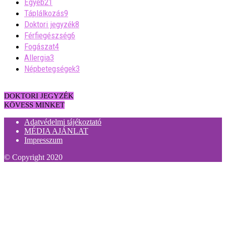
Egyéb
21
Táplálkozás
9
Doktori jegyzék
8
Férfiegészség
6
Fogászat
4
Allergia
3
Népbetegségek
3
DOKTORI JEGYZÉK
KÖVESS MINKET
Adatvédelmi tájékoztató
MÉDIA AJÁNLAT
Impresszum
© Copyright 2020