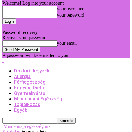
Welcome! Log into your account
your username
your password
Forgot your password? Get help
Password recovery
Recover your password
your email
A password will be e-mailed to you.
Doktori Jegyzék
Allergia
Férfiegészség
Fogyás, Diéta
Gyermekvárás
Mindennapi Egészség
Táplálkozás
Egyéb
Mindennapi egészségünk
Kezdőlap
Fogyás, diéta