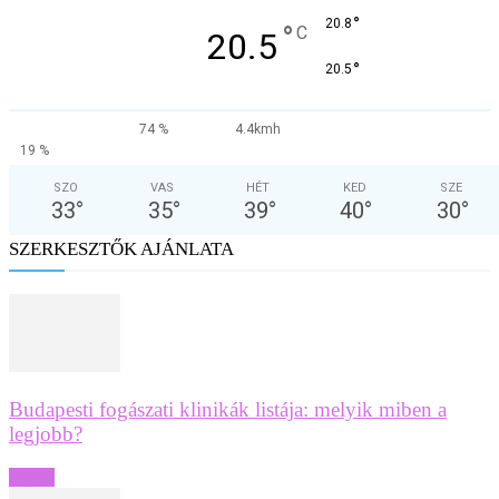
°
20.8
°
C
20.5
°
20.5
74 %
4.4kmh
19 %
SZO
VAS
HÉT
KED
SZE
33
°
35
°
39
°
40
°
30
°
SZERKESZTŐK AJÁNLATA
Budapesti fogászati klinikák listája: melyik miben a
legjobb?
Egyéb