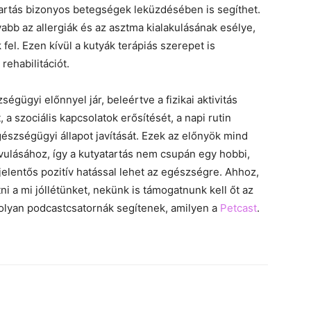
artás bizonyos betegségek leküzdésében is segíthet.
abb az allergiák és az asztma kialakulásának esélye,
el. Ezen kívül a kutyák terápiás szerepet is
 rehabilitációt.
ügyi előnnyel jár, beleértve a fizikai aktivitás
a szociális kapcsolatok erősítését, a napi rutin
gészségügyi állapot javítását. Ezek az előnyök mind
ulásához, így a kutyatartás nem csupán egy hobbi,
elentős pozitív hatással lehet az egészségre. Ahhoz,
i a mi jóllétünket, nekünk is támogatnunk kell őt az
lyan podcastcsatornák segítenek, amilyen a
Petcast
.