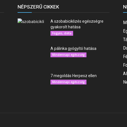
NÉPSZERŰ CIKKEK
N
A szobabiciklizés egészségre
M
gyakorolt hatása
E
Fogyás, diéta
T
Do
A pálinka gyógyító hatása
Mindennapi egészség
F
F
Al
7 megoldás Herpesz ellen
N
Mindennapi egészség