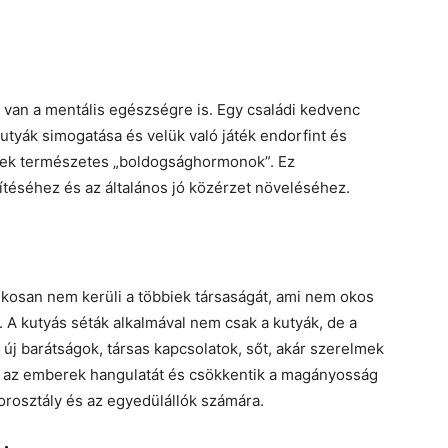
 van a mentális egészségre is. Egy családi kedvenc
kutyák simogatása és velük való játék endorfint és
lyek természetes „boldogsághormonok”. Ez
ítéséhez és az általános jó közérzet növeléséhez.
kosan nem kerüli a többiek társaságát, ami nem okos
. A kutyás séták alkalmával nem csak a kutyák, de a
 új barátságok, társas kapcsolatok, sőt, akár szerelmek
tják az emberek hangulatát és csökkentik a magányosság
orosztály és az egyedülállók számára.