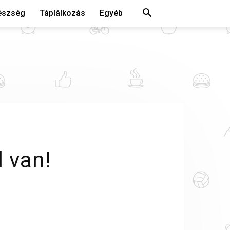
észség
Táplálkozás
Egyéb
 van!