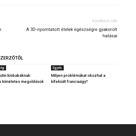
Következő cikk
n
A 3D-nyomtatott ételek egészségre gyakorolt
hatásai
SZERZŐTŐL
ség
Egyéb
rutin kisbabáknak:
Milyen problémákat okozhat a
s kíméletes megoldások
kifeküdt franciaágy?