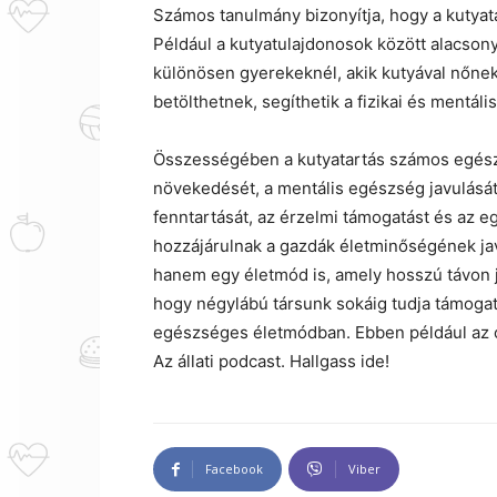
Számos tanulmány bizonyítja, hogy a kutyat
Például a kutyatulajdonosok között alacsony
különösen gyerekeknél, akik kutyával nőnek f
betölthetnek, segíthetik a fizikai és mentális
Összességében a kutyatartás számos egészség
növekedését, a mentális egészség javulását, 
fenntartását, az érzelmi támogatást és az e
hozzájárulnak a gazdák életminőségének jav
hanem egy életmód is, amely hosszú távon j
hogy négylábú társunk sokáig tudja támogatn
egészséges életmódban. Ebben például az o
Az állati podcast. Hallgass ide!
Facebook
Viber