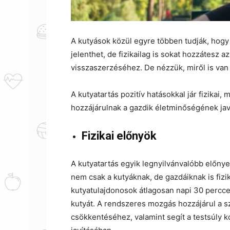
A kutyások közül egyre többen tudják, hog
jelenthet, de fizikailag is sokat hozzátes
visszaszerzéséhez. De nézzük, miről is van
A kutyatartás pozitív hatásokkal jár fizikai,
hozzájárulnak a gazdik életminőségének jav
Fizikai előnyök
A kutyatartás egyik legnyilvánvalóbb előnye
nem csak a kutyáknak, de gazdáiknak is fizika
kutyatulajdonosok átlagosan napi 30 percce
kutyát. A rendszeres mozgás hozzájárul a 
csökkentéséhez, valamint segít a testsúly ko