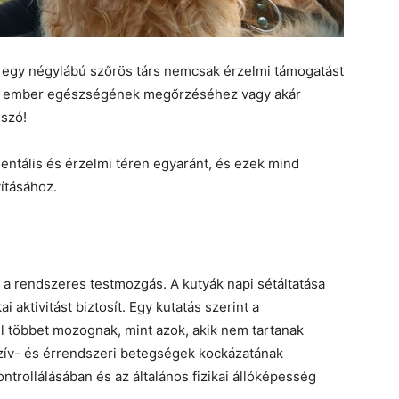
y egy négylábú szőrös társ nemcsak érzelmi támogatást
z az ember egészségének megőrzéséhez vagy akár
 szó!
 mentális és érzelmi téren egyaránt, és ezek mind
ításához.
 a rendszeres testmozgás. A kutyák napi sétáltatása
i aktivitást biztosít. Egy kutatás szerint a
l többet mozognak, mint azok, akik nem tartanak
szív- és érrendszeri betegségek kockázatának
ntrollálásában és az általános fizikai állóképesség