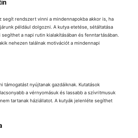
tin
ez segít rendszert vinni a mindennapokba akkor is, ha
runk például dolgozni. A kutya etetése, sétáltatása
egíthet a napi rutin kialakításában és fenntartásában.
kik nehezen találnak motivációt a mindennapi
lmi támogatást nyújtanak gazdáiknak. Kutatások
alacsonyabb a vérnyomásuk és lassabb a szívritmusuk
em tartanak háziállatot. A kutyák jelenléte segíthet
a