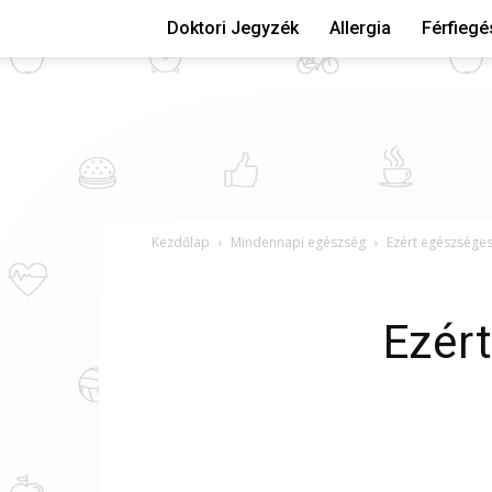
Doktori Jegyzék
Allergia
Férfieg
Kezdőlap
Mindennapi egészség
Ezért egészséges
Ezér