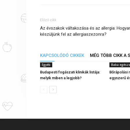
Előző cikk
Az évszakok váltakozása és az allergia: Hogya
készüljünk fel az allergiaszezonra?
KAPCSOLÓDÓ CIKKEK
MÉG TÖBB CIKK A 
Egyéb
Baba egész
Budapesti fogászati klinikák listája:
Bőrápolási 
melyik miben a legjobb?
egyszerű é