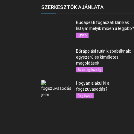
SZERKESZTŐK AJÁNLATA
Budapesti fogászati klinikák
listája: melyik miben a legjobb?
Egyéb
Bőrápolási rutin kisbabáknak:
egyszerű és kíméletes
megoldások
Baba egészség
Hogyan alakul ki a
fogszuvasodás?
Fogászat