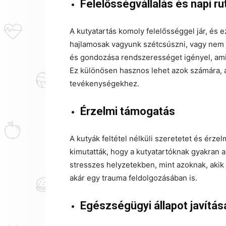
Felelősségvállalás és napi ru
A kutyatartás komoly felelősséggel jár, és 
hajlamosak vagyunk szétcsúszni, vagy nem já
és gondozása rendszerességet igényel, ami s
Ez különösen hasznos lehet azok számára, a
tevékenységekhez.
Érzelmi támogatás
A kutyák feltétel nélküli szeretetet és érze
kimutatták, hogy a kutyatartóknak gyakran 
stresszes helyzetekben, mint azoknak, akik n
akár egy trauma feldolgozásában is.
Egészségügyi állapot javítás