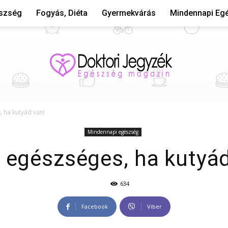
észség
Fogyás, Diéta
Gyermekvárás
Mindennapi Eg
, ha kutyád van!
Mindennapi
Mindennapi egészség
t egészséges, ha kutyád
634
egészségünk
Facebook
Viber