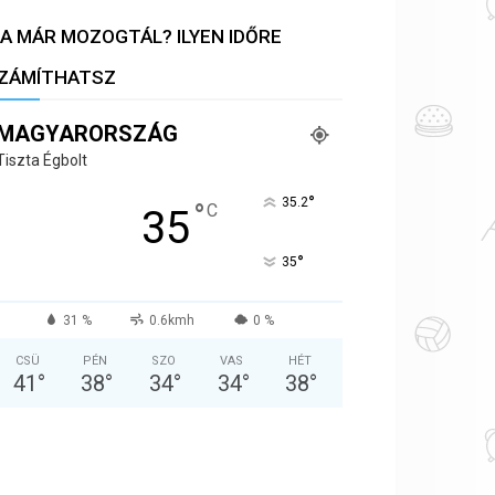
A MÁR MOZOGTÁL? ILYEN IDŐRE
ZÁMÍTHATSZ
MAGYARORSZÁG
Tiszta Égbolt
°
35.2
°
C
35
°
35
31 %
0.6kmh
0 %
CSÜ
PÉN
SZO
VAS
HÉT
41
°
38
°
34
°
34
°
38
°