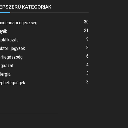
ÉPSZERŰ KATEGÓRIÁK
30
indennapi egészség
21
gyéb
9
áplálkozás
8
ktori jegyzék
6
érfiegészség
4
ogászat
3
lergia
3
épbetegségek