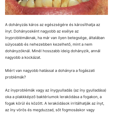
A dohányzás káros az egészségére és károsíthatja az
ínyt. Dohányosként nagyobb az esélye az
ínyproblémáknak, ha már van ilyen betegsége, általában
súlyosabb és nehezebben kezelhető, mint a nem
dohányzóknál. Minél hosszabb ideig dohányzik, annál
nagyobb a kockázat.
Miért van nagyobb hatással a dohányra a fogászati ​​
problémák?
Az ínyproblémák vagy az ínygyulladás (az íny gyulladása)
oka a plakkképző baktériumok lerakódása a fogakon, a
fogak körül és között. A lerakódások irritálhatják az ínyt,
az íny vörös és megduzzad, sőt fogmosáskor vagy