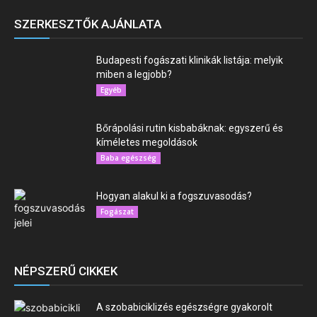
SZERKESZTŐK AJÁNLATA
Budapesti fogászati klinikák listája: melyik
miben a legjobb?
Egyéb
Bőrápolási rutin kisbabáknak: egyszerű és
kíméletes megoldások
Baba egészség
Hogyan alakul ki a fogszuvasodás?
Fogászat
NÉPSZERŰ CIKKEK
A szobabiciklizés egészségre gyakorolt