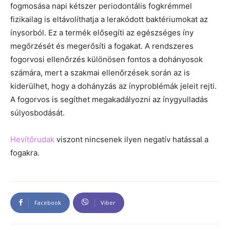
fogmosása napi kétszer periodontális fogkrémmel
fizikailag is eltávolíthatja a lerakódott baktériumokat az
ínysorból. Ez a termék elősegíti az egészséges íny
megőrzését és megerősíti a fogakat. A rendszeres
fogorvosi ellenőrzés különösen fontos a dohányosok
számára, mert a szakmai ellenőrzések során az is
kiderülhet, hogy a dohányzás az ínyproblémák jeleit rejti.
A fogorvos is segíthet megakadályozni az ínygyulladás
súlyosbodását.
Hevítőrudak
viszont nincsenek ilyen negatív hatással a
fogakra.
Facebook
Viber