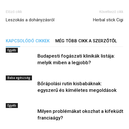
Előző cikk
Következő cikk
Leszokás a dohányzásról
Herbal stick Cigi
KAPCSOLÓDÓ CIKKEK
MÉG TÖBB CIKK A SZERZŐTŐL
Egyéb
Budapesti fogászati klinikák listája:
melyik miben a legjobb?
Baba egészség
Bőrápolási rutin kisbabáknak:
egyszerű és kíméletes megoldások
Egyéb
Milyen problémákat okozhat a kifeküdt
franciaágy?