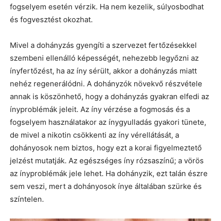
fogselyem esetén vérzik. Ha nem kezelik, súlyosbodhat
és fogvesztést okozhat.
Mivel a dohányzás gyengíti a szervezet fertőzésekkel
szembeni ellenálló képességét, nehezebb legyőzni az
ínyfertőzést, ha az íny sérült, akkor a dohányzás miatt
nehéz regenerálódni. A dohányzók növekvő részvétele
annak is köszönhető, hogy a dohányzás gyakran elfedi az
ínyproblémák jeleit. Az íny vérzése a fogmosás és a
fogselyem használatakor az ínygyulladás gyakori tünete,
de mivel a nikotin csökkenti az íny vérellátását, a
dohányosok nem biztos, hogy ezt a korai figyelmeztető
jelzést mutatják. Az egészséges íny rózsaszínű; a vörös
az ínyproblémák jele lehet. Ha dohányzik, ezt talán észre
sem veszi, mert a dohányosok ínye általában szürke és
színtelen.