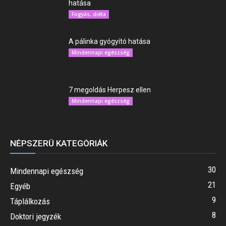
hatása
Fogyás, diéta
A pálinka gyógyító hatása
Mindennapi egészség
7 megoldás Herpesz ellen
Mindennapi egészség
NÉPSZERŰ KATEGÓRIÁK
30
Mindennapi egészség
21
Egyéb
9
Táplálkozás
8
Doktori jegyzék