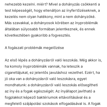
nehezebb kezelni. miért? Mivel a dohányzás csökkenti a
test képességét, hogy ellenálljon az ínyfertőzéseknek, a
kezelés nem olyan hatékony, mint a nem dohányzóké.
Más szavakkal, a dohányosok körében az ínyproblémák
általában súlyosabb formában jelentkeznek, és ennek
következtében gyakoribb a fogvesztés.
A fogászati ​​problémák megelőzése
Az első lépés a dohányzásról való leszokás. Még akkor is,
ha komoly ínyproblémáik vannak, ha leteszik a
cigarettájukat, ez jelentős javuláshoz vezethet. Ezért, ha
jó oka van a dohányzásról való leszokásra, egyet
mondhatunk: a dohányzásról való leszokás elősegítheti
az íny és a fogak egészségét. Az ínyállapot javítható a
fogplakkot képező baktériumok eltávolításával és a
megfelelő szájápolási szokások elfogadásával is. A fogak