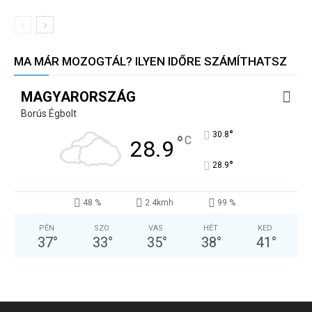
MA MÁR MOZOGTÁL? ILYEN IDŐRE SZÁMÍTHATSZ
MAGYARORSZÁG
Borús Égbolt
°
30.8
°
C
28.9
°
28.9
48 %
2.4kmh
99 %
PÉN
SZO
VAS
HÉT
KED
37
°
33
°
35
°
38
°
41
°