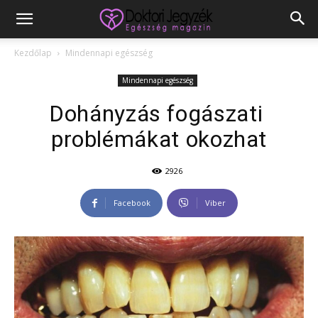
Kezdőlap
Mindennapi egészség
Mindennapi egészség
Dohányzás fogászati ​​
problémákat okozhat
2926
Facebook
Viber